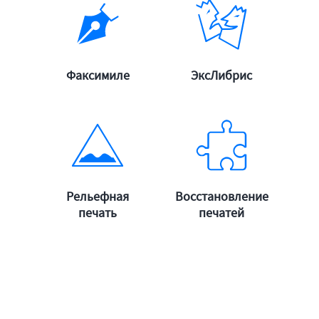
подробнее
подробнее
Факсимиле
ЭксЛибрис
подробнее
Рельефная
Восстановление
подробнее
печать
печатей